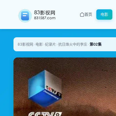
首页
电影
83影视网
>
电影
>
纪录片
>
抗日烽火中的李庄
>
第02集