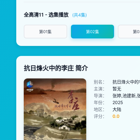
全高清11 - 选集播放
(共4集)
第01集
第02集
第0
抗日烽火中的李庄 简介
别名：
抗日烽火中的
主演：
暂无
导演：
张婷,池建新,
年份：
2025
地区：
大陆
评分：
0.0