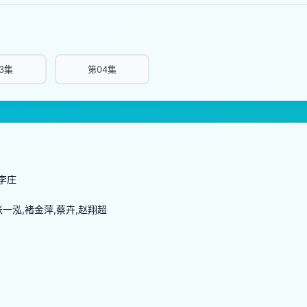
3集
第04集
李庄
张一泓,褚金萍,蔡卉,赵翔超