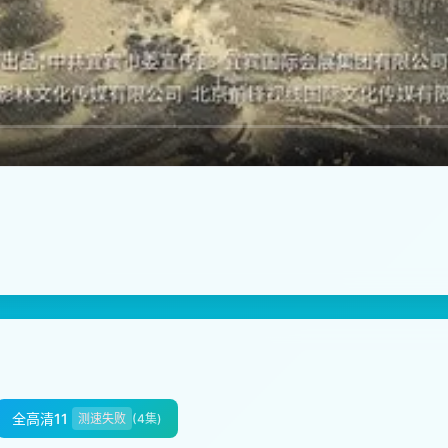
全高清11
测速失败
(4集)