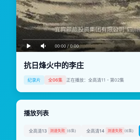
00:00
/
0:00
抗日烽火中的李庄
纪录片
全06集
正在播放：全高清11 - 第02集
播放列表
全高清13
全高清14
测速失败
(6集)
测速失败
(6集)