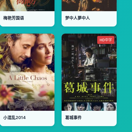
梅艳芳国语
梦中人夢中人
HD中字
小混乱2014
葛城事件