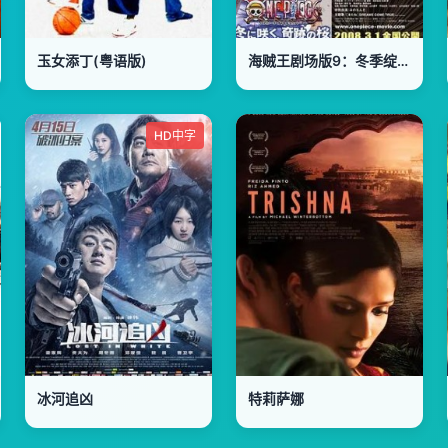
玉女添丁(粤语版)
海贼王剧场版9：冬季绽放的奇迹之樱
HD中字
冰河追凶
特莉萨娜