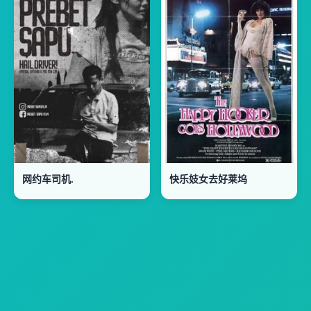
网约车司机.
快乐妓女去好莱坞