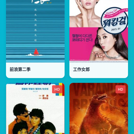
前浪第二季
工作女郎
HD
HD