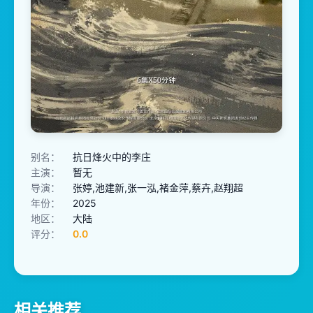
别名：
抗日烽火中的李庄
主演：
暂无
导演：
张婷,池建新,张一泓,褚金萍,蔡卉,赵翔超
年份：
2025
地区：
大陆
评分：
0.0
相关推荐