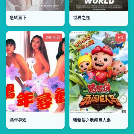
急转直下
世界之底
更新国语
HD
鸡年寻欢
猪猪侠之勇闯巨人岛