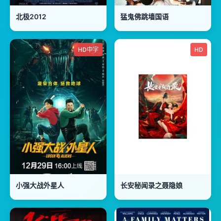
北极2012
猛鬼佛跳墙国语
HD中字
HD
小强大战外星人
长安秘闻录之聂隐娘