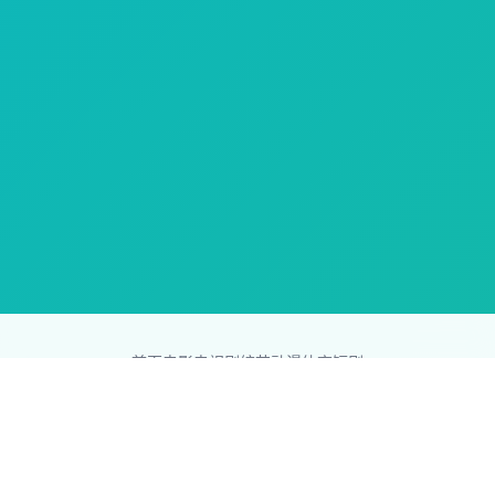
首页
电影
电视剧
综艺
动漫
体育
短剧
83影视网
Copyright © 2026
831587.com
版权所有
免责声明：本站所有内容均来自互联网，版权归原创者所有，如果
侵犯了你的权益，请通知我们，我们会及时删除侵权内容，谢谢合
作。