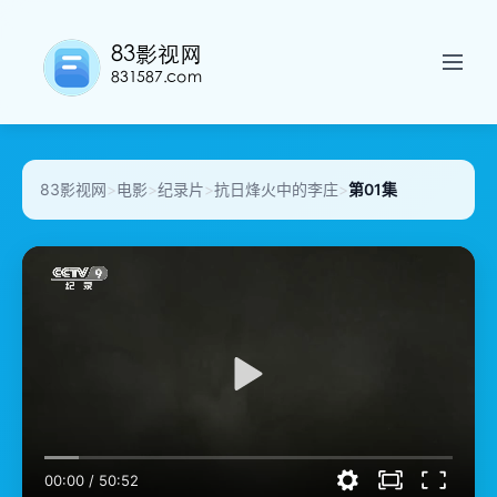
83影视网
>
电影
>
纪录片
>
抗日烽火中的李庄
>
第01集
00:00
/
50:52