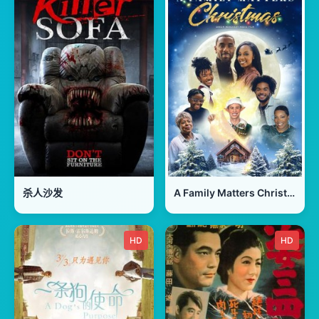
杀人沙发
A Family Matters Christmas 2022
HD
HD