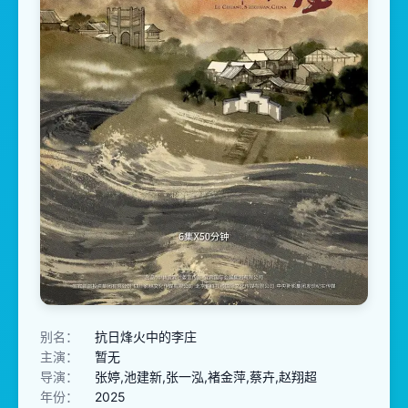
别名：
抗日烽火中的李庄
主演：
暂无
导演：
张婷,池建新,张一泓,褚金萍,蔡卉,赵翔超
年份：
2025