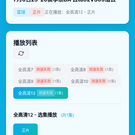
篮球
正片
正在播放：全高清12 - 正片
播放列表
全高清7
全高清8
测速失败
(1集)
测速失败
(1集)
全高清9
全高清10
测速失败
(1集)
测速失败
(1集)
全高清12
测速失败
(1集)
全高清12 - 选集播放
(共1集)
正片