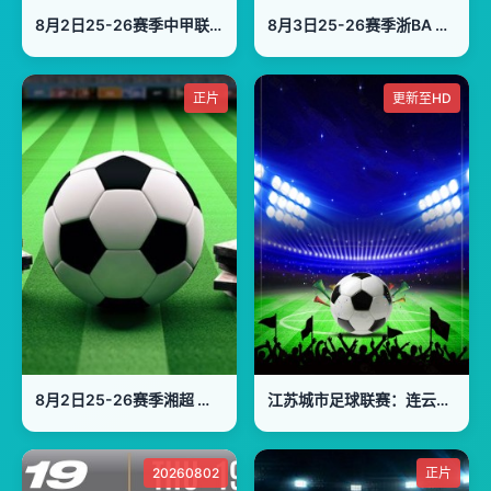
8月2日25-26赛季中甲联赛 深圳青年人VS无锡吴钩
8月3日25-26赛季浙BA 衢江70VS82柯城
正片
更新至HD
8月2日25-26赛季湘超 衡阳队VS常德队
江苏城市足球联赛：连云港队VS宿迁队20260801
20260802
正片