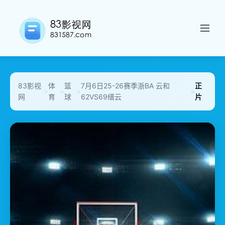
83影视
体
篮
7月6日25-26赛季浙BA 云和
正
>
>
>
>
网
育
球
62VS69缙云
片