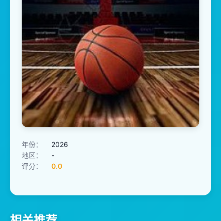
年份：
2026
地区：
-
评分：
0.0
相关推荐