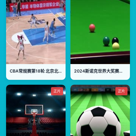
CBA常规赛第18轮 北京北汽VS新疆伊力特 20231217(原声)
2024斯诺克世界大奖赛奥沙利文10-7特鲁姆普20240121(李照)
正片
正片