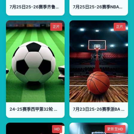
7月25日25-26赛季齐鲁超赛 日照队VS济宁港航
7月25日25-26赛季NBA经典赛事 勇士VS马刺
正片
正片
24-25赛季西甲第32轮 西班牙人VS赫塔菲
7月23日25-26赛季浙BA 缙云85VS57云和
HD
更新至HD