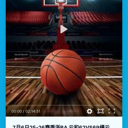
00:00
/
02:14:51
7月6日25-26赛季浙BA 云和62VS69缙云