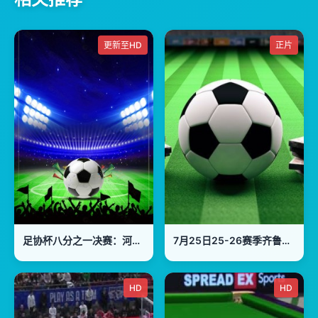
更新至HD
正片
足协杯八分之一决赛：河南俱乐部彩陶坊VS大连英博海发20260621
7月25日25-26赛季齐鲁超赛 菏泽队VS临沂队
HD
HD