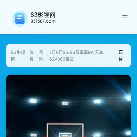
83影视
体
篮
7月6日25-26赛季浙BA 云和
正
>
>
>
>
网
育
球
62VS69缙云
片