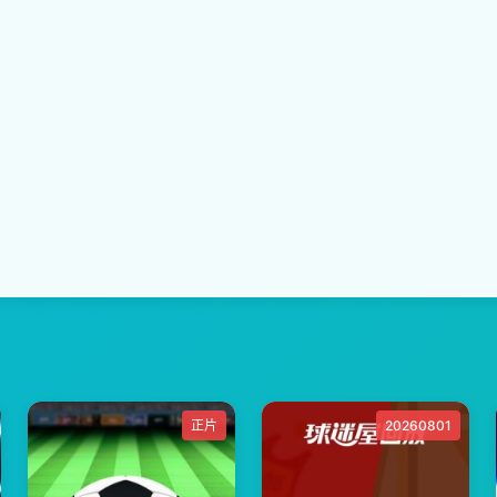
正片
20260801