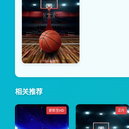
相关推荐
更新至HD
正片