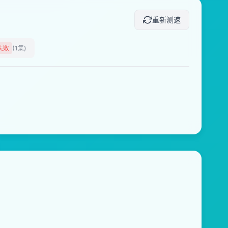
重新测速
失败
(1集)