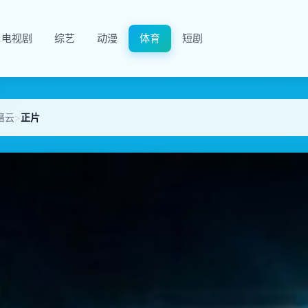
电视剧
综艺
动漫
体育
短剧
9缙云
>
正片