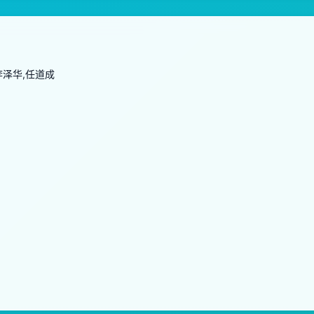
李泽华,任道成