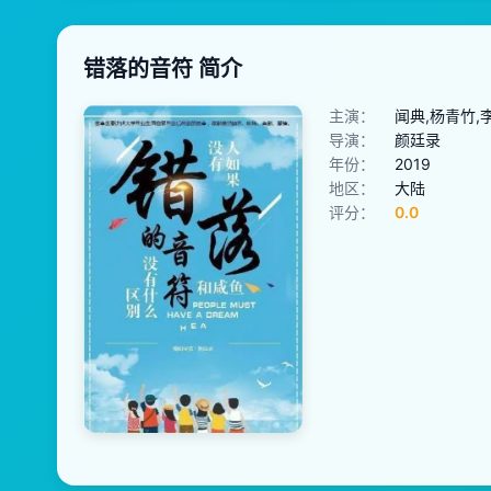
错落的音符 简介
主演：
闻典,杨青竹,
导演：
颜廷录
年份：
2019
地区：
大陆
评分：
0.0