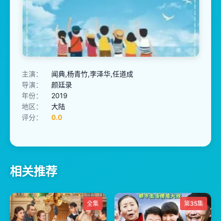
主演：
闻典,杨青竹,李泽华,任道成
导演：
颜廷录
年份：
2019
地区：
大陆
评分：
0.0
相关推荐
全集
第35集