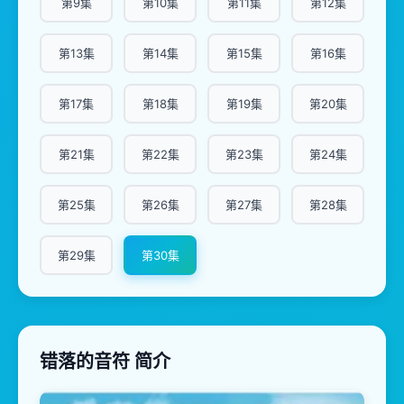
第9集
第10集
第11集
第12集
第13集
第14集
第15集
第16集
第17集
第18集
第19集
第20集
第21集
第22集
第23集
第24集
第25集
第26集
第27集
第28集
第29集
第30集
错落的音符 简介