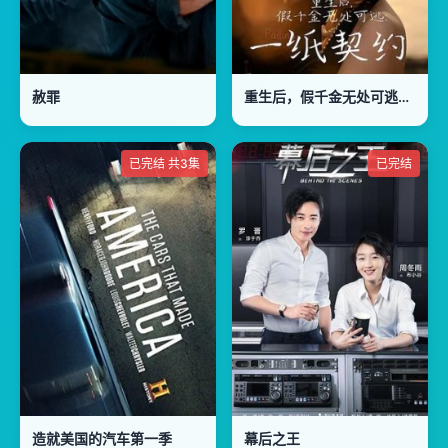
赦罪
重生后，假千金无处可逃：一纸契约
已完结 共3集
已完结
造就美国的汽车第一季
幕后之王