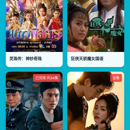
灵珠传：神妙奇珠
狂侠天骄魔女国语
已完结 共24集
全集