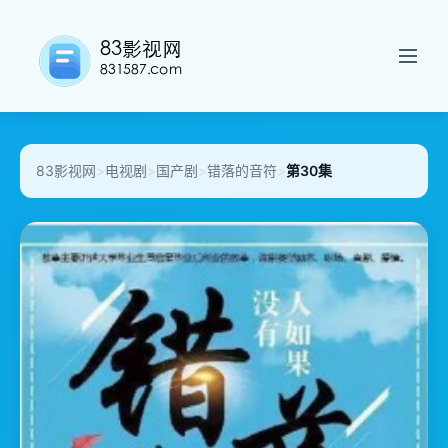
83影视网
>
电视剧
>
国产剧
>
错落的音符
>
第30集