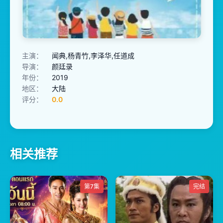
主演：
闻典,杨青竹,李泽华,任道成
导演：
颜廷录
年份：
2019
地区：
大陆
评分：
0.0
相关推荐
第7集
完结