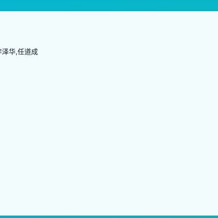
李泽华,任道成