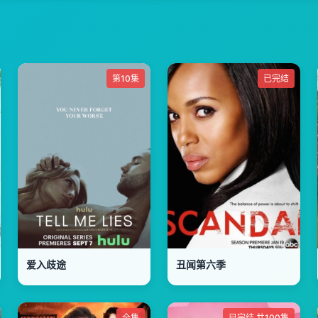
第10集
已完结
爱入歧途
丑闻第六季
全集
已完结 共100集