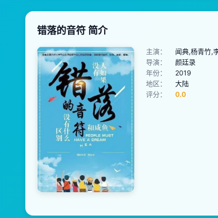
错落的音符 简介
主演：
闻典,杨青竹,
导演：
颜廷录
年份：
2019
地区：
大陆
评分：
0.0