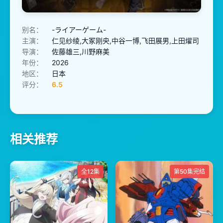
别名：
-ライアーゲーム-
主演：
仁见纱绫,大冢刚央,中谷一博,飞田展男,上田燿司
导演：
佐藤雄三,川野麻美
年份：
2026
地区：
日本
评分：
6.5
相关推荐
全12集
第50集完结