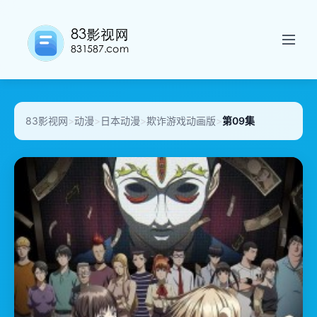
83影视网
>
动漫
>
日本动漫
>
欺诈游戏动画版
>
第09集