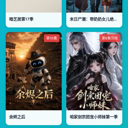
暗芝居第17季
末日尸潮：带奶奶女儿绝境求生
第10集
第6集完结
余烬之后
咱家剑宗团宠小师妹第一季