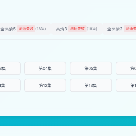
全高清5
高清3
全高清2
测速失败
(18集)
测速失败
(18集)
测速
3集
第04集
第05集
第
1集
第12集
第13集
第