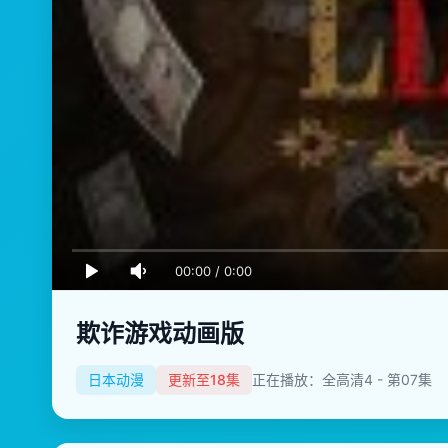
00:00
/
0:00
欺诈游戏动画版
日本动漫
更新至18集
正在播放：全高清4 - 第07集