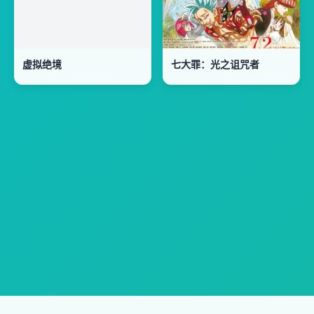
虚拟绝境
七大罪：光之诅咒者