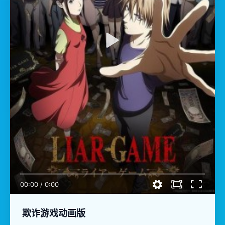
00:00
/
0:00
欺诈游戏动画版