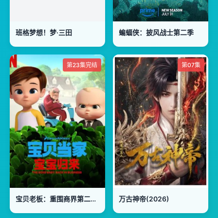
班格梦想！梦·三田
蝙蝠侠：披风战士第二季
第23集完结
第07集
宝贝老板：重围商界第二季国语版
万古神帝(2026)​