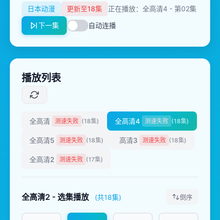
日本动漫
更新至18集
正在播放：全高清4 - 第02集
下一集
自动连播
播放列表
全高清
全高清4
测速失败
(18集)
测速失败
(18集)
全高清5
高清3
测速失败
(18集)
测速失败
(18集)
全高清2
测速失败
(17集)
全高清2 - 选集播放
(共18集)
倒序