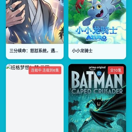
三分续命：怒怼系统，遇强则强
小小龙骑士
连载中 连载到6集
全10集