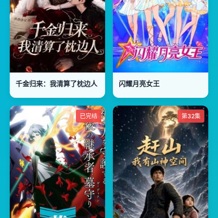
千金归来：我清算了枕边人
闪耀月亮女王
已完结
第32集