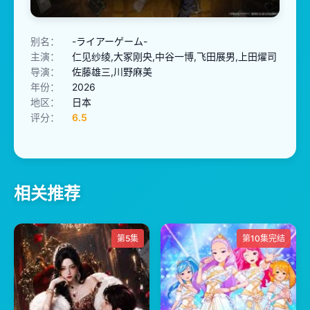
别名：
-ライアーゲーム-
主演：
仁见纱绫,大冢刚央,中谷一博,飞田展男,上田燿司
导演：
佐藤雄三,川野麻美
年份：
2026
地区：
日本
评分：
6.5
相关推荐
第5集
第10集完结