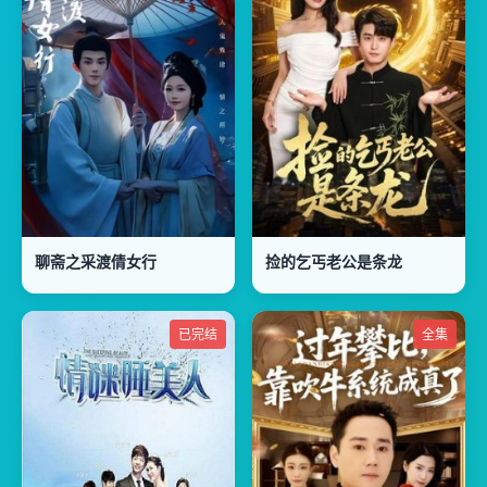
聊斋之采渡倩女行
捡的乞丐老公是条龙
已完结
全集