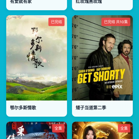
有爱就有家
红玫瑰黑玫瑰
已完结
已完结 共10集
鄂尔多斯情歌
矮子当道第二季
全集
全集