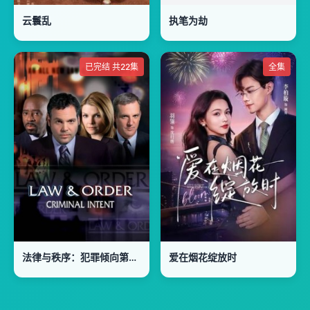
云鬟乱
执笔为劫
已完结 共22集
全集
法律与秩序：犯罪倾向第一季
爱在烟花绽放时