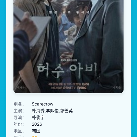
别名：
Scarecrow
主演：
朴海秀,李熙俊,郭善英
导演：
朴俊宇
年份：
2026
地区：
韩国