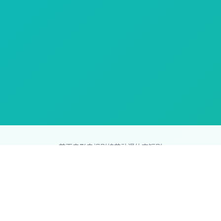
首页
电影
电视剧
综艺
动漫
体育
短剧
83影视网
Copyright © 2026
831587.com
版权所有
免责声明：本站所有内容均来自互联网，版权归原创者所有，如果
侵犯了你的权益，请通知我们，我们会及时删除侵权内容，谢谢合
作。
网站地图
|
排行榜
|
最新更新
|
Sitemap