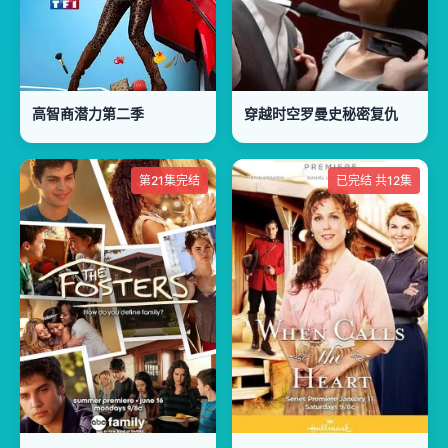
高智商潜力第二季
穿越时空罗曼史秘密复仇
第21集完结
已完结 共12集