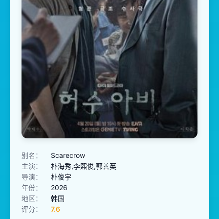
别名：
Scarecrow
主演：
朴海秀,李熙俊,郭善英
导演：
朴俊宇
年份：
2026
地区：
韩国
评分：
7.6