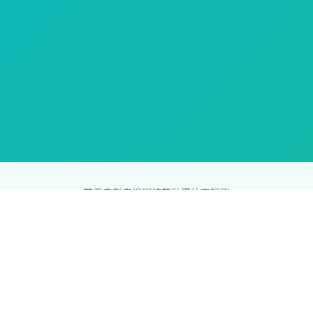
首页
电影
电视剧
综艺
动漫
体育
短剧
83影视网
Copyright © 2026
831587.com
版权所有
免责声明：本站所有内容均来自互联网，版权归原创者所有，如果
侵犯了你的权益，请通知我们，我们会及时删除侵权内容，谢谢合
作。
网站地图
|
排行榜
|
最新更新
|
Sitemap