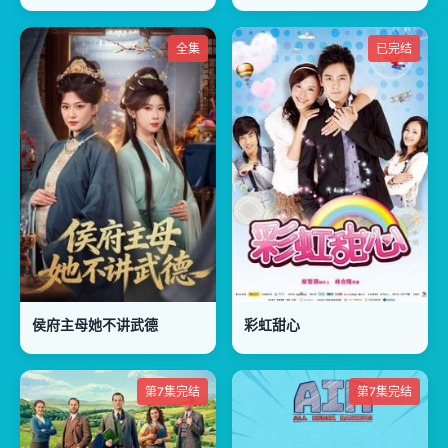
全集
已完结
侯府主母她不讲武德
彩虹甜心
第7集完结
第7集完结