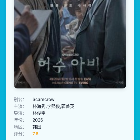
别名：
Scarecrow
主演：
朴海秀,李熙俊,郭善英
导演：
朴俊宇
年份：
2026
地区：
韩国
评分：
7.6