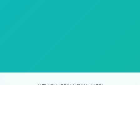
首页
电影
电视剧
综艺
动漫
体育
短剧
83影视网
Copyright © 2026
831587.com
版权所有
免责声明：本站所有内容均来自互联网，版权归原创者所有，如果
侵犯了你的权益，请通知我们，我们会及时删除侵权内容，谢谢合
作。
网站地图
|
排行榜
|
最新更新
|
Sitemap