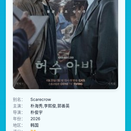
别名：
Scarecrow
主演：
朴海秀,李熙俊,郭善英
导演：
朴俊宇
年份：
2026
地区：
韩国