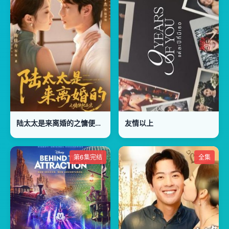
陆太太是来离婚的之慵便枕玉凉
友情以上
第6集完结
全集