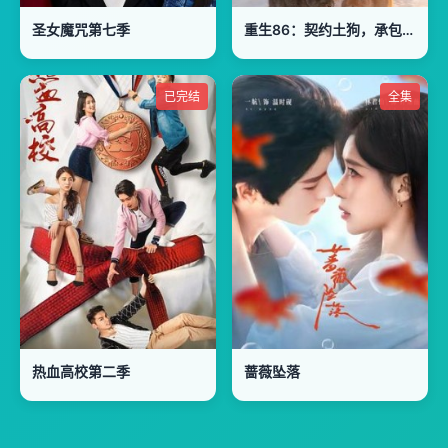
圣女魔咒第七季
重生86：契约土狗，承包兴安岭
已完结
全集
热血高校第二季
蔷薇坠落