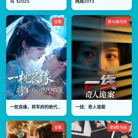
鸟飞2025
两周2013
全集
第10集完结
一枕良缘，将军府的绝代双丫鬟
一线：奇人诡案
全集
第9集完结