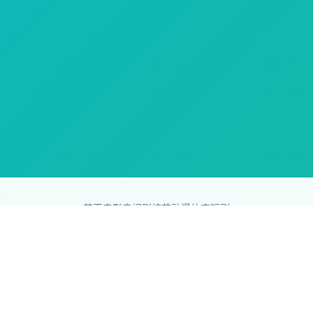
首页
电影
电视剧
综艺
动漫
体育
短剧
83影视网
Copyright © 2026
831587.com
版权所有
免责声明：本站所有内容均来自互联网，版权归原创者所有，如果
侵犯了你的权益，请通知我们，我们会及时删除侵权内容，谢谢合
作。
网站地图
|
排行榜
|
最新更新
|
Sitemap