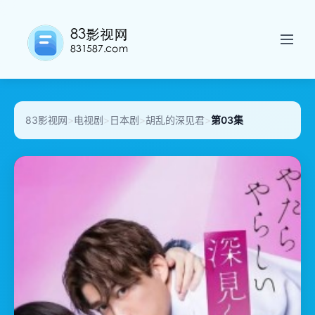
83影视网
>
电视剧
>
日本剧
>
胡乱的深见君
>
第03集