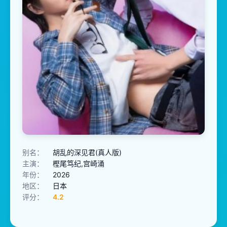
别名：
胡乱的深见君(真人版)
主演：
樫尾笃纪,宫崎涌
年份：
2026
地区：
日本
评分：
4.2