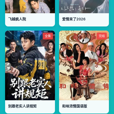
飞越疯人院
爱情来了2026
全集
完结
别跟老实人讲规矩
和味浓情国语版