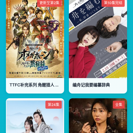
更新至第2集
第10集完结
TTFC补完系列 角醒猎人 欧米茄号角 猎人们的默秘录
编舟记我要编纂辞典
第24集
全集