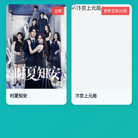
全集
更新至第20集
时夏知安
汴京上元局