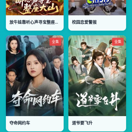
放牛娃靠听心声寻宝整座大山
校园恋爱警报
全集
全集
夺命网约车
道爷要飞升