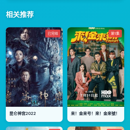
相关推荐
已完结
第1集
昆仑神宫2022
来！金来号！來！金來號！