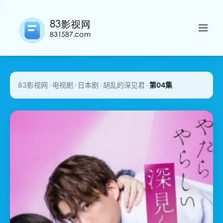
83影视网
>
电视剧
>
日本剧
>
胡乱的深见君
>
第04集