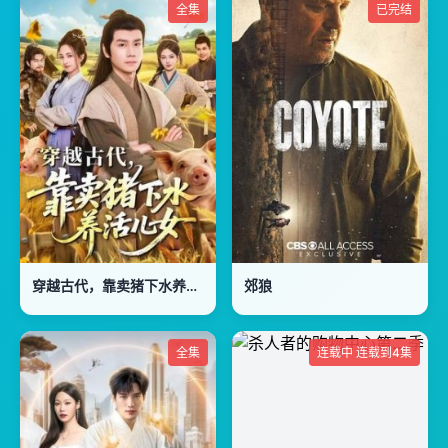
全集
已完结
穿越古代，靠卖猪下水养活儿女
郊狼
全集
连载中 连载到4集