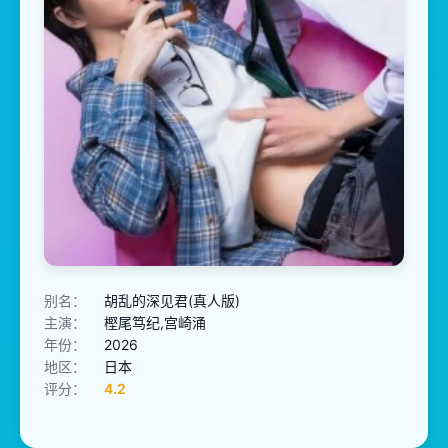
别名：
胡乱的深见君(真人版)
主演：
樫尾笃纪,宫崎涌
年份：
2026
地区：
日本
评分：
4.2