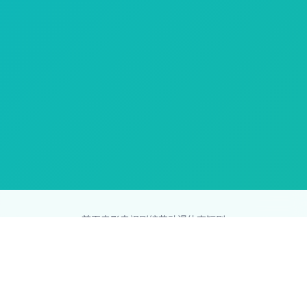
首页
电影
电视剧
综艺
动漫
体育
短剧
83影视网
Copyright © 2026
831587.com
版权所有
免责声明：本站所有内容均来自互联网，版权归原创者所有，如果
侵犯了你的权益，请通知我们，我们会及时删除侵权内容，谢谢合
作。
网站地图
|
排行榜
|
最新更新
|
Sitemap