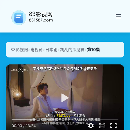
83影视网
>
电视剧
>
日本剧
>
胡乱的深见君
>
第10集
00:00
/
13:24