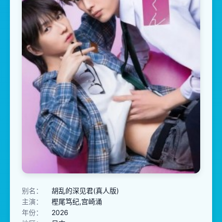
别名：
胡乱的深见君(真人版)
主演：
樫尾笃纪,宫崎涌
年份：
2026