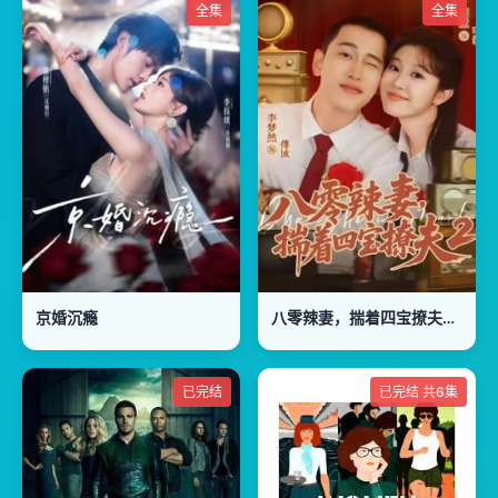
全集
全集
京婚沉瘾
八零辣妻，揣着四宝撩夫2第2季
已完结
已完结 共6集