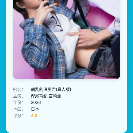
别名：
胡乱的深见君(真人版)
主演：
樫尾笃纪,宫崎涌
年份：
2026
地区：
日本
评分：
4.2