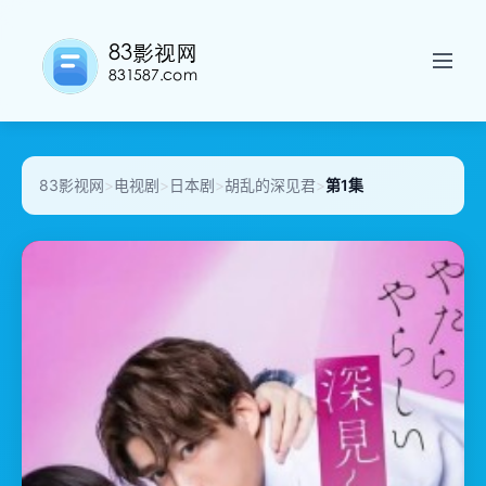
83影视网
>
电视剧
>
日本剧
>
胡乱的深见君
>
第1集