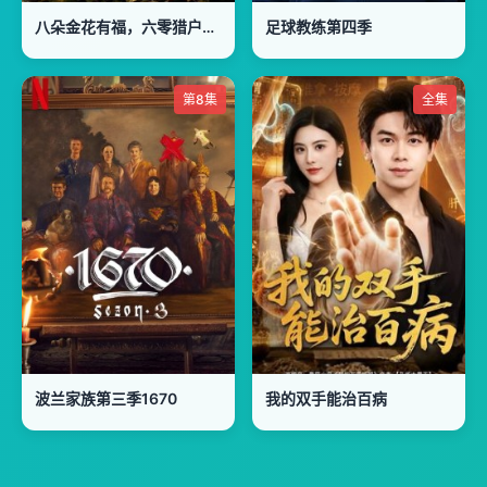
八朵金花有福，六零猎户爹进山挖宝藏
足球教练第四季
第8集
全集
波兰家族第三季1670
我的双手能治百病