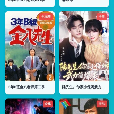
全25集
全集
3年B班金八老师第二季
陆先生，你家小保姆武力值爆表
全集
完结