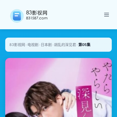
83影视网
>
电视剧
>
日本剧
>
胡乱的深见君
>
第05集