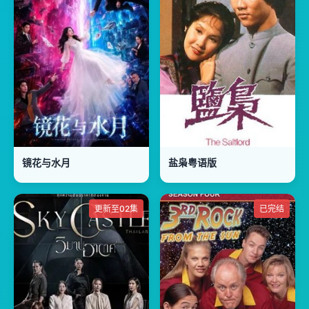
镜花与水月
盐枭粤语版
更新至02集
已完结