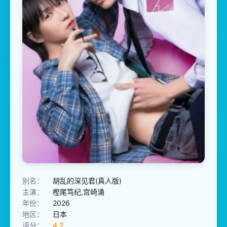
别名：
胡乱的深见君(真人版)
主演：
樫尾笃纪,宫崎涌
年份：
2026
地区：
日本
评分：
4.2