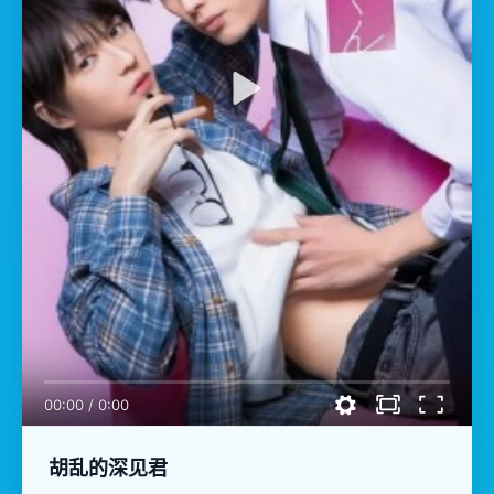
00:00
/
0:00
胡乱的深见君