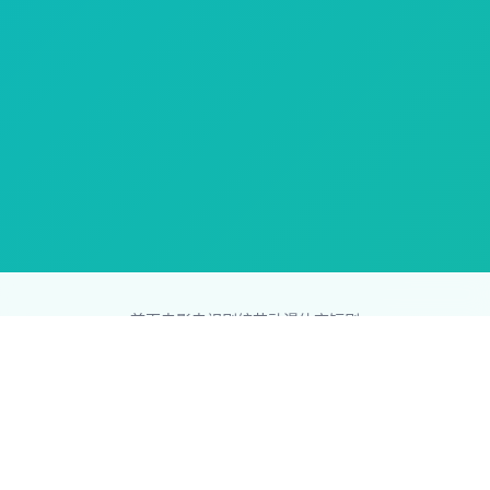
首页
电影
电视剧
综艺
动漫
体育
短剧
83影视网
Copyright © 2026
831587.com
版权所有
免责声明：本站所有内容均来自互联网，版权归原创者所有，如果
侵犯了你的权益，请通知我们，我们会及时删除侵权内容，谢谢合
作。
网站地图
|
排行榜
|
最新更新
|
Sitemap