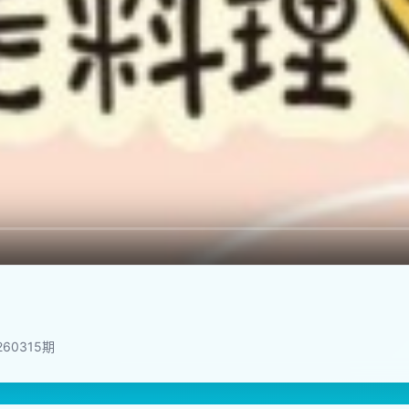
60315期