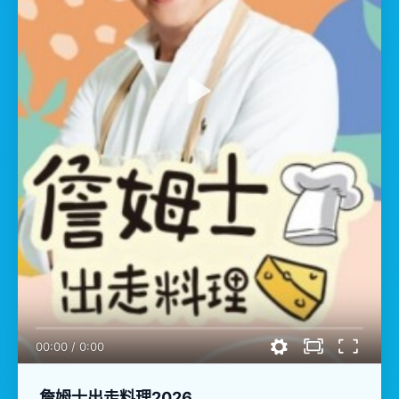
00:00
/
0:00
詹姆士出走料理2026