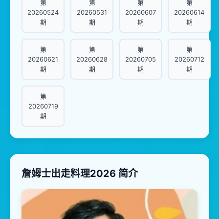
第
第
第
第
20260524
20260531
20260607
20260614
期
期
期
期
第
第
第
第
20260621
20260628
20260705
20260712
期
期
期
期
第
20260719
期
詹姆士出走料理2026 简介