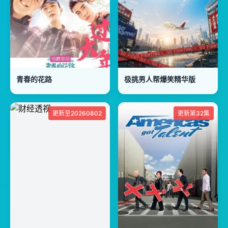
青春的花路
极挑男人帮爆笑精华版
更新至20260802
更新第32集