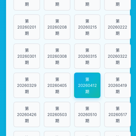
期
期
期
期
第
第
第
第
20260201
20260208
20260215
20260222
期
期
期
期
第
第
第
第
20260301
20260308
20260315
20260322
期
期
期
期
第
第
第
第
20260329
20260405
20260412
20260419
期
期
期
期
第
第
第
第
20260426
20260503
20260510
20260517
期
期
期
期