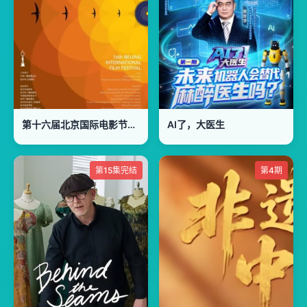
第十六届北京国际电影节颁奖典
AI了，大医生
第15集完结
第4期