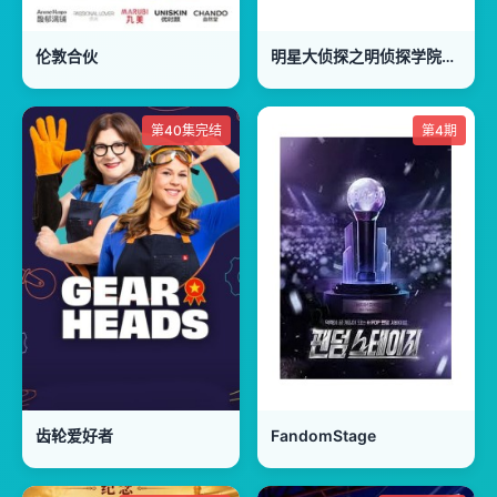
伦敦合伙
明星大侦探之明侦探学院第1季
第40集完结
第4期
齿轮爱好者
FandomStage