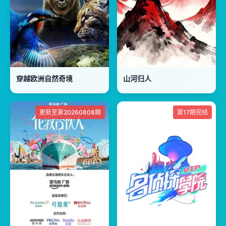
穿越欧洲自然奇境
山河归人
更新至第20260808期
第17期完结