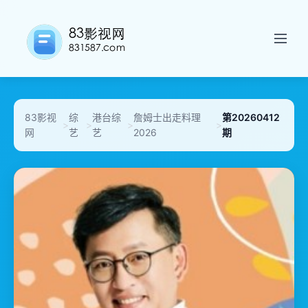
83影视
综
港台综
詹姆士出走料理
第20260412
>
>
>
>
网
艺
艺
2026
期