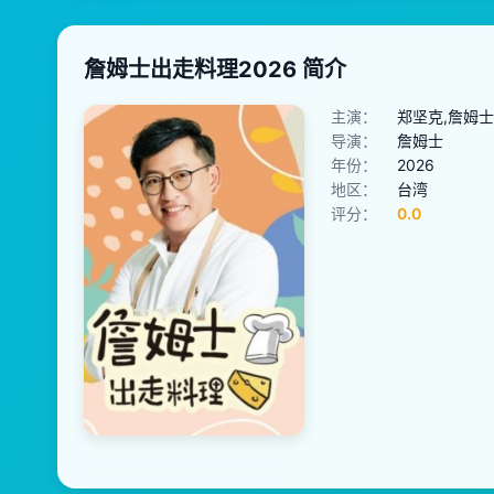
詹姆士出走料理2026 简介
主演：
郑坚克,詹姆士
导演：
詹姆士
年份：
2026
地区：
台湾
评分：
0.0