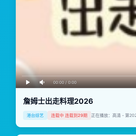
00:00
/
0:00
詹姆士出走料理2026
港台综艺
连载中 连载到29期
正在播放：高清 - 第202