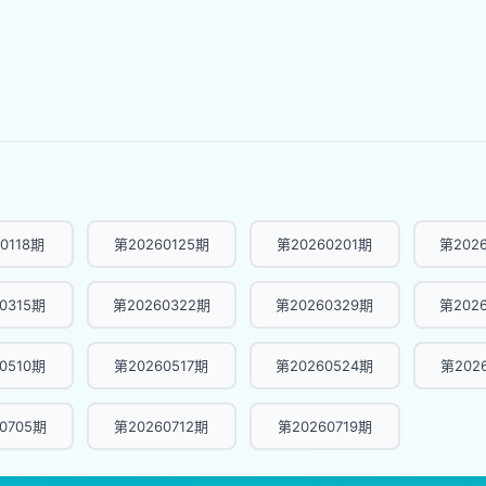
0118期
第20260125期
第20260201期
第202
0315期
第20260322期
第20260329期
第202
0510期
第20260517期
第20260524期
第202
0705期
第20260712期
第20260719期