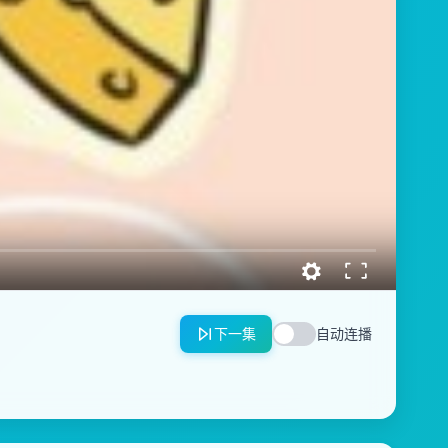
下一集
自动连播