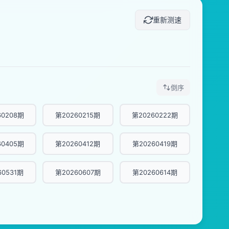
重新测速
倒序
60208期
第20260215期
第20260222期
60405期
第20260412期
第20260419期
60531期
第20260607期
第20260614期