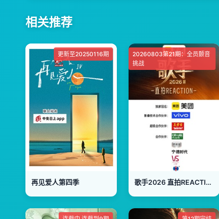
相关推荐
更新至20250116期
20260803第21期：全员颤音
挑战
再见爱人第四季
歌手2026 直拍REACTION
连载中 连载到9期
第12期完结