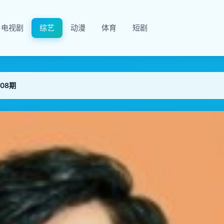
电视剧
综艺
动漫
体育
短剧
208期