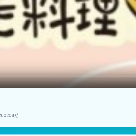
60208期