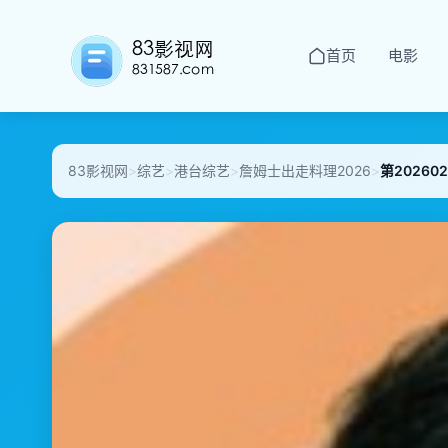
首页
电影
83影视网
>
综艺
>
港台综艺
>
詹姆士出走料理2026
>
第20260