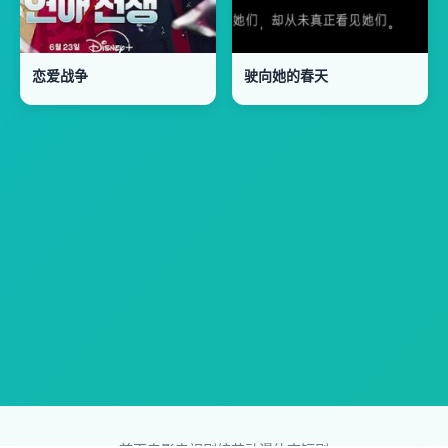
恋爱战争
驶向她的春天