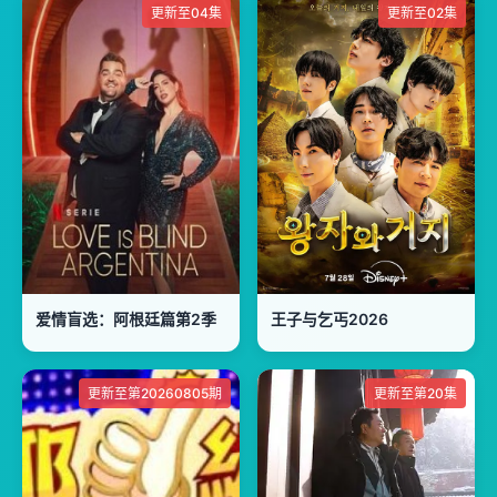
更新至04集
更新至02集
爱情盲选：阿根廷篇第2季
王子与乞丐2026
更新至第20260805期
更新至第20集