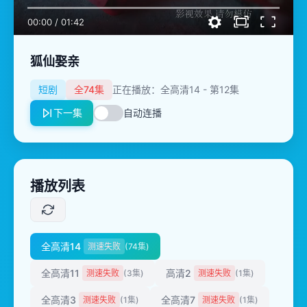
00:00
/
01:42
狐仙娶亲
短剧
全74集
正在播放：全高清14 - 第12集
下一集
自动连播
播放列表
全高清14
测速失败
(74集)
全高清11
高清2
测速失败
(3集)
测速失败
(1集)
全高清3
全高清7
测速失败
(1集)
测速失败
(1集)