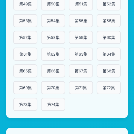
第49集
第50集
第51集
第52集
第53集
第54集
第55集
第56集
第57集
第58集
第59集
第60集
第61集
第62集
第63集
第64集
第65集
第66集
第67集
第68集
第69集
第70集
第71集
第72集
第73集
第74集