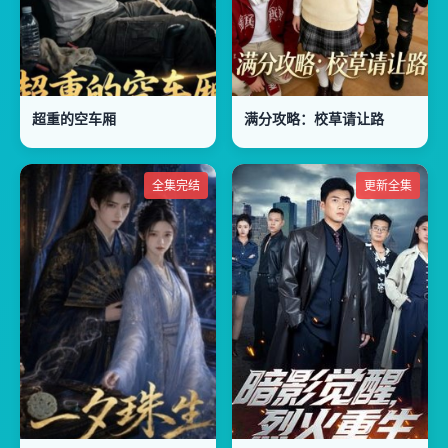
超重的空车厢
满分攻略：校草请让路
全集完结
更新全集