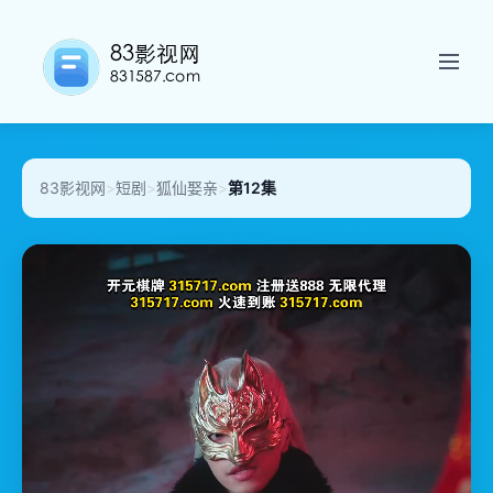
83影视网
>
短剧
>
狐仙娶亲
>
第12集