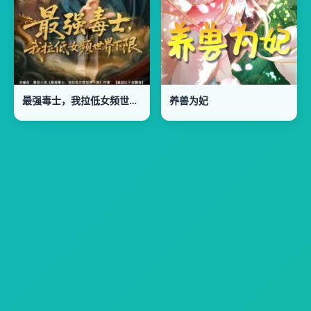
最强毒士，我拉低女频世界下限
养兽为妃