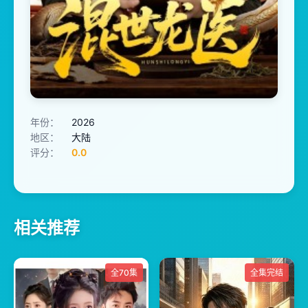
年份：
2026
地区：
大陆
评分：
0.0
相关推荐
全70集
全集完结