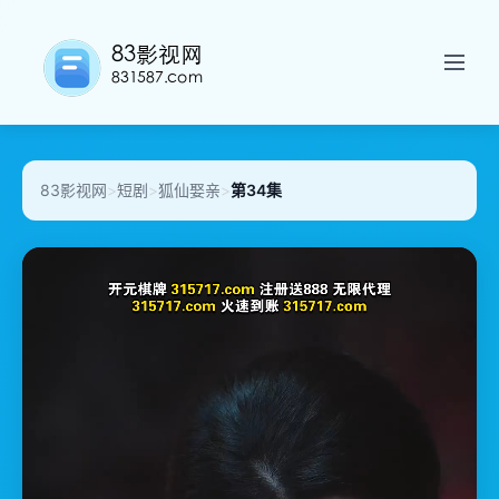
83影视网
>
短剧
>
狐仙娶亲
>
第34集