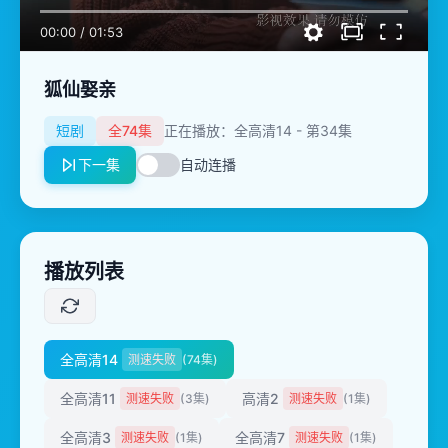
00:00
/
01:53
狐仙娶亲
短剧
全74集
正在播放：全高清14 - 第34集
下一集
自动连播
播放列表
全高清14
测速失败
(74集)
全高清11
高清2
测速失败
(3集)
测速失败
(1集)
全高清3
全高清7
测速失败
(1集)
测速失败
(1集)