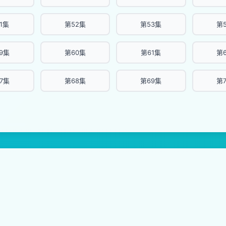
1集
第52集
第53集
第
9集
第60集
第61集
第
7集
第68集
第69集
第