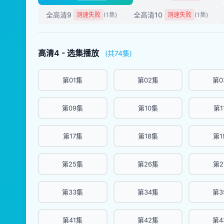
全高清9
全高清10
测速失败
(1集)
测速失败
(1集)
高清4 - 选集播放
(共74集)
第01集
第02集
第0
第09集
第10集
第1
第17集
第18集
第1
第25集
第26集
第2
第33集
第34集
第3
第41集
第42集
第4