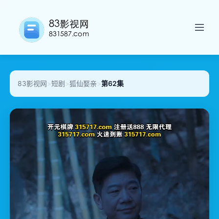
83影视网
>
短剧
>
狐仙娶亲
>
第62集