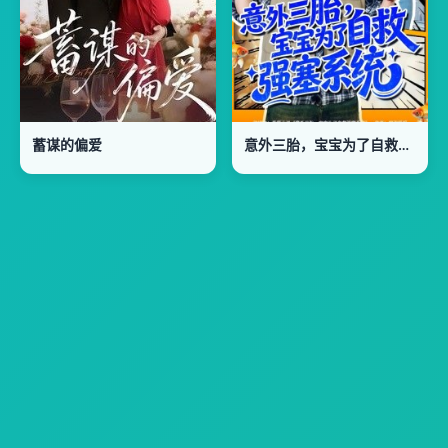
蓄谋的偏爱
意外三胎，宝宝为了自救强塞系统