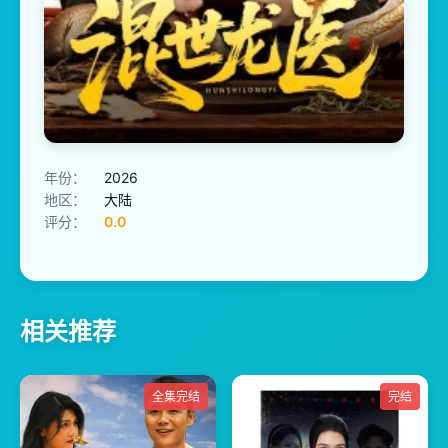
年份：
2026
地区：
大陆
评分：
0.0
相关推荐
全集完结
完结