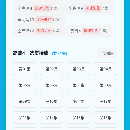
全高清8
全高清9
测速失败
(1集)
测速失败
(1集)
全高清10
测速失败
(1集)
全高清12
高清4
测速失败
(1集)
测速失败
(1集)
高清4 - 选集播放
(共74集)
倒序
第01集
第02集
第03集
第04集
第05集
第06集
第07集
第08集
第09集
第10集
第11集
第12集
第13集
第14集
第15集
第16集