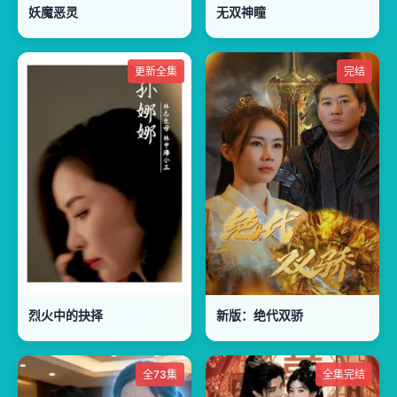
妖魔恶灵
无双神瞳
更新全集
完结
烈火中的抉择
新版：绝代双骄
全73集
全集完结