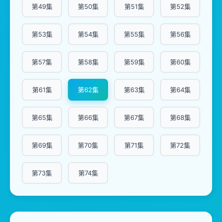
第49集
第50集
第51集
第52集
第53集
第54集
第55集
第56集
第57集
第58集
第59集
第60集
第61集
第62集
第63集
第64集
第65集
第66集
第67集
第68集
第69集
第70集
第71集
第72集
第73集
第74集