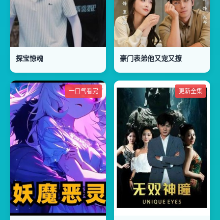
探宝惊魂
豪门表弟他又宠又撩
一口气看完
更新全集