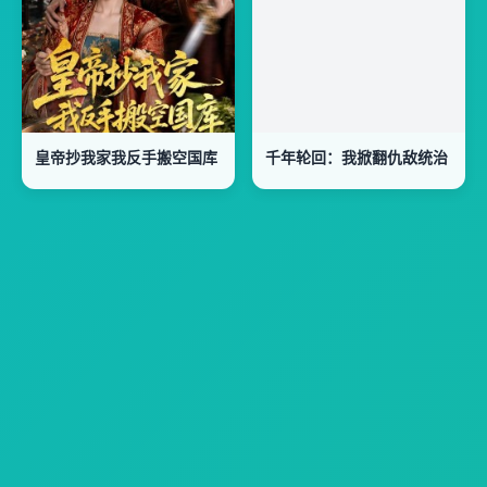
皇帝抄我家我反手搬空国库
千年轮回：我掀翻仇敌统治