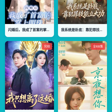
闪婚后，我成了首富的掌上明珠
我系统是卧底：靠犯罪技能立大功
完结
全68集