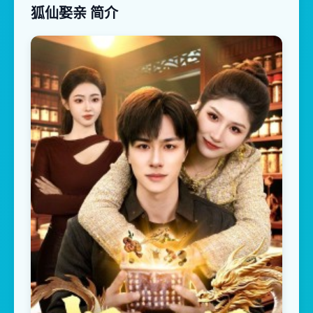
狐仙娶亲 简介