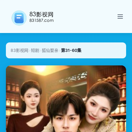
83影视网
>
短剧
>
狐仙娶亲
>
第31-60集