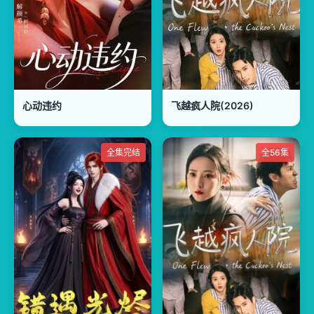
心动违约
飞越疯人院(2026)
全集完结
全56集