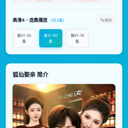
高清4 - 选集播放
(共3集)
倒序
第01-30
第31-60
第61-74
集
集
集
狐仙娶亲 简介