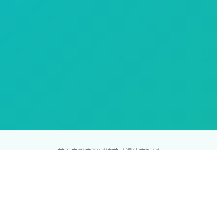
首页
电影
电视剧
综艺
动漫
体育
短剧
83影视网
Copyright © 2026
831587.com
版权所有
免责声明：本站所有内容均来自互联网，版权归原创者所有，如果
侵犯了你的权益，请通知我们，我们会及时删除侵权内容，谢谢合
作。
网站地图
|
排行榜
|
最新更新
|
Sitemap