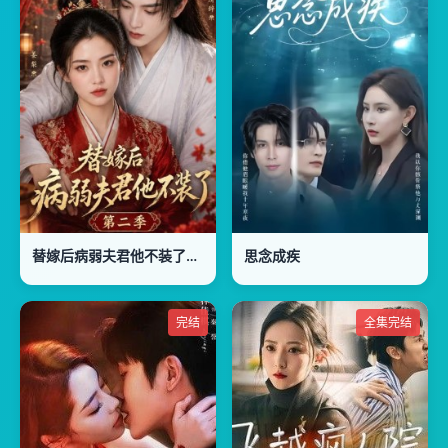
替嫁后病弱夫君他不装了第二季
思念成疾
完结
全集完结