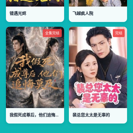
错遇光烬
飞越疯人院
全集完结
完结
我假死成尊后，他们追悔莫及
裴总您太太是无辜的