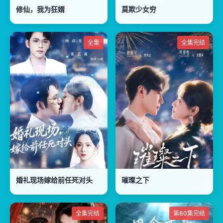
修仙，我为狂婿
莫欺少女穷
全集
全集完结
婚礼现场嫁给前任死对头
璀璨之下
全集完结
第60集完结