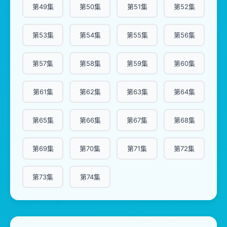
第49集
第50集
第51集
第52集
第53集
第54集
第55集
第56集
第57集
第58集
第59集
第60集
第61集
第62集
第63集
第64集
第65集
第66集
第67集
第68集
第69集
第70集
第71集
第72集
第73集
第74集