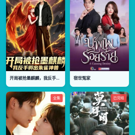
开局被抢墨麒麟，我反手孵出朱雀神兽
宿世冤家
全集
已完结