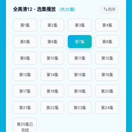
全高清12 - 选集播放
(共25集)
倒序
第1集
第2集
第3集
第4集
第5集
第6集
第7集
第8集
第9集
第10集
第11集
第12集
第13集
第14集
第15集
第16集
第17集
第18集
第19集
第20集
第21集
第22集
第23集
第24集
第25集已
完结