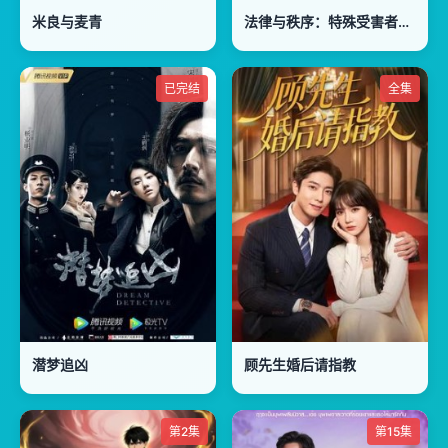
米良与麦青
法律与秩序：特殊受害者第十八季
已完结
全集
潜梦追凶
顾先生婚后请指教
第2集
第15集