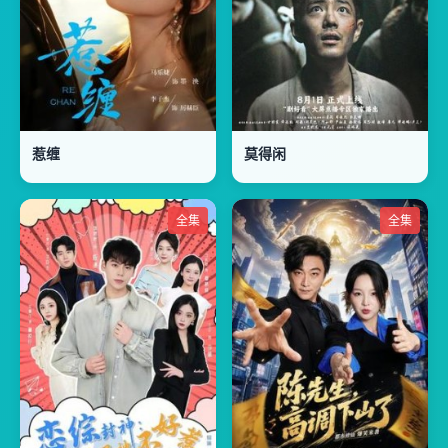
惹缠
莫得闲
全集
全集