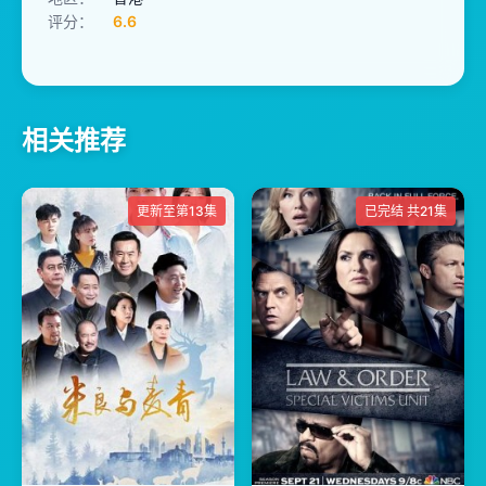
评分：
6.6
相关推荐
更新至第13集
已完结 共21集