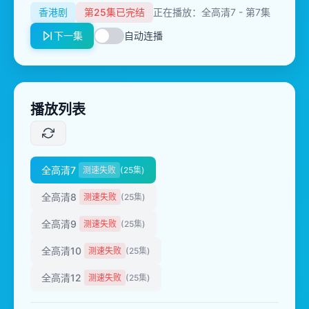
香港剧
第25集已完结
正在播放：全高清7 - 第7集
下一集
自动连播
播放列表
全高清7
测速失败
(25集)
全高清8
测速失败
(25集)
全高清9
测速失败
(25集)
全高清10
测速失败
(25集)
全高清12
测速失败
(25集)