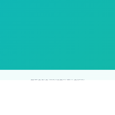
首页
电影
电视剧
综艺
动漫
体育
短剧
83影视网
Copyright © 2026
831587.com
版权所有
免责声明：本站所有内容均来自互联网，版权归原创者所有，如果
侵犯了你的权益，请通知我们，我们会及时删除侵权内容，谢谢合
作。
网站地图
|
排行榜
|
最新更新
|
Sitemap