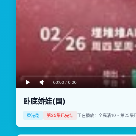
00:00
/
0:00
卧底娇娃(国)
香港剧
第25集已完结
正在播放：全高清10 - 第25