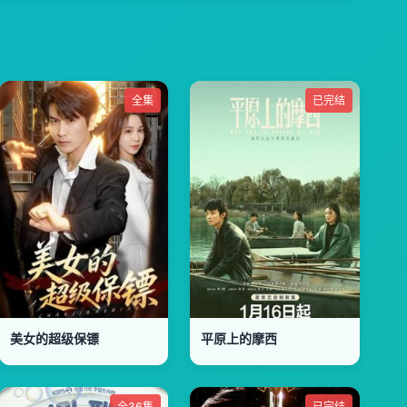
全集
已完结
美女的超级保镖
平原上的摩西
全36集
已完结