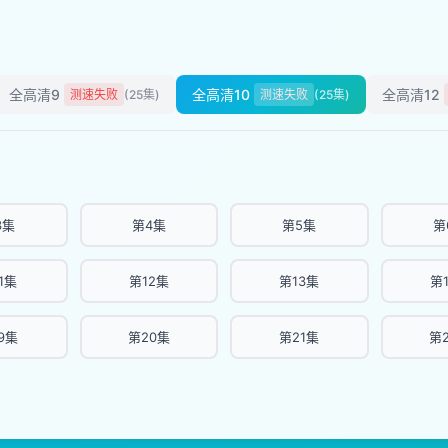
全高清9
全高清10
全高清12
测速失败
(25集)
测速失败
(25集)
3集
第4集
第5集
第
1集
第12集
第13集
第
9集
第20集
第21集
第