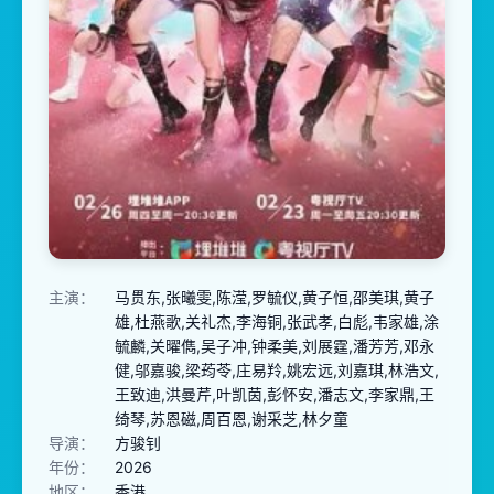
主演：
马贯东,张曦雯,陈滢,罗毓仪,黄子恒,邵美琪,黄子
雄,杜燕歌,关礼杰,李海铜,张武孝,白彪,韦家雄,涂
毓麟,关曜儁,吴子冲,钟柔美,刘展霆,潘芳芳,邓永
健,邬嘉骏,梁荺苓,庄易羚,姚宏远,刘嘉琪,林浩文,
王致迪,洪曼芹,叶凯茵,彭怀安,潘志文,李家鼎,王
绮琴,苏恩磁,周百恩,谢采芝,林夕童
导演：
方骏钊
年份：
2026
地区：
香港