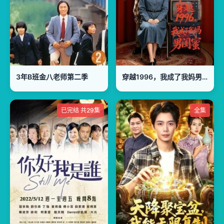
3年B班金八老师第二季
穿越1996，我成了我妈男闺蜜
已完结 共29集
全集