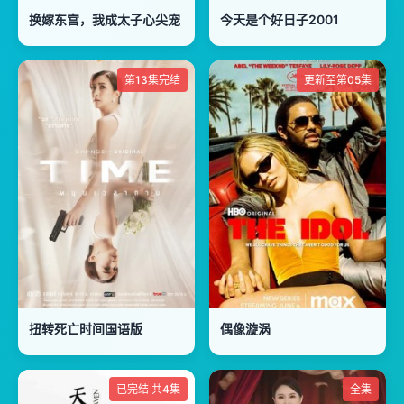
换嫁东宫，我成太子心尖宠
今天是个好日子2001
第13集完结
更新至第05集
扭转死亡时间国语版
偶像漩涡
已完结 共4集
全集