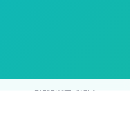
首页
电影
电视剧
综艺
动漫
体育
短剧
83影视网
Copyright © 2026
831587.com
版权所有
免责声明：本站所有内容均来自互联网，版权归原创者所有，如果
侵犯了你的权益，请通知我们，我们会及时删除侵权内容，谢谢合
作。
网站地图
|
排行榜
|
最新更新
|
Sitemap