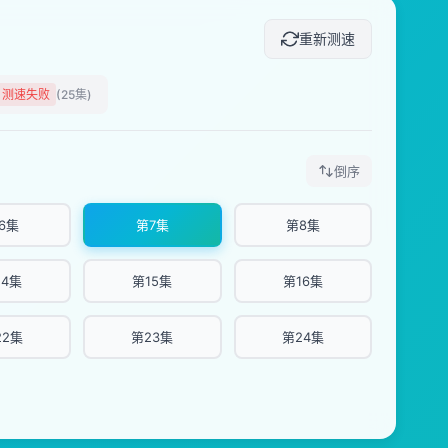
重新测速
测速失败
(25集)
倒序
6集
第7集
第8集
14集
第15集
第16集
22集
第23集
第24集