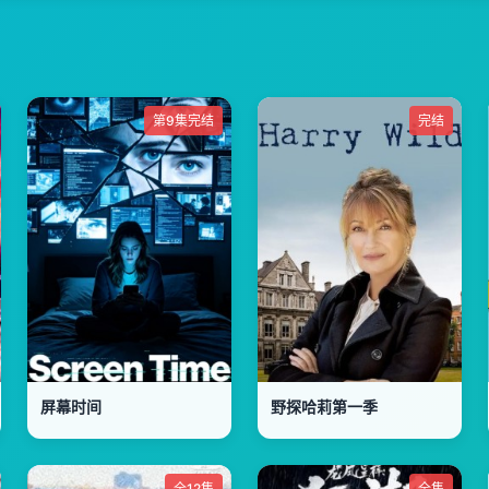
第9集完结
完结
屏幕时间
野探哈莉第一季
全12集
全集