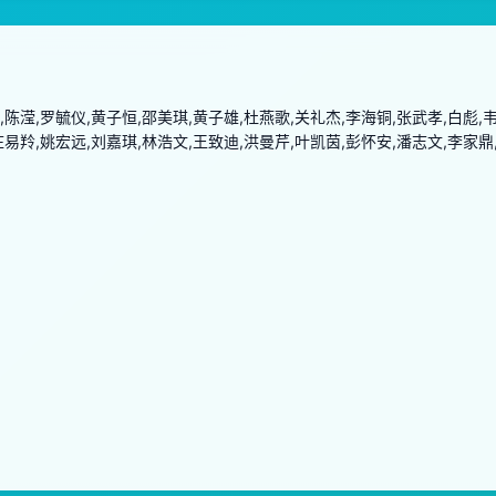
,陈滢,罗毓仪,黄子恒,邵美琪,黄子雄,杜燕歌,关礼杰,李海铜,张武孝,白彪,
庄易羚,姚宏远,刘嘉琪,林浩文,王致迪,洪曼芹,叶凯茵,彭怀安,潘志文,李家鼎