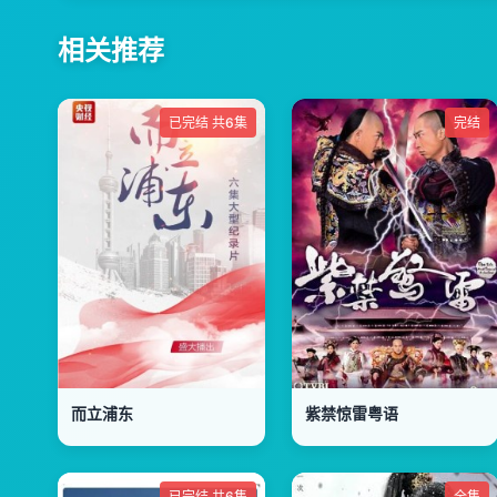
相关推荐
已完结 共6集
完结
而立浦东
紫禁惊雷粤语
已完结 共6集
全集