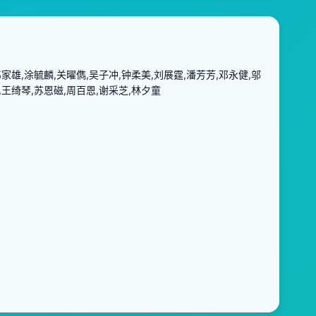
韦家雄,涂毓麟,关曜儁,吴子冲,钟柔美,刘展霆,潘芳芳,邓永健,邬
,王绮琴,苏恩磁,周百恩,谢采芝,林夕童