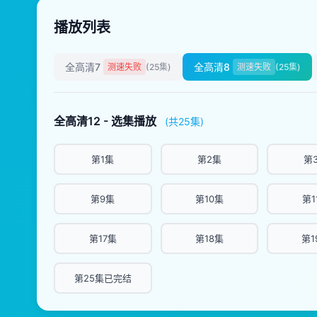
播放列表
全高清7
全高清8
测速失败
(25集)
测速失败
(25集)
全高清12 - 选集播放
(共25集)
第1集
第2集
第
第9集
第10集
第1
第17集
第18集
第1
第25集已完结