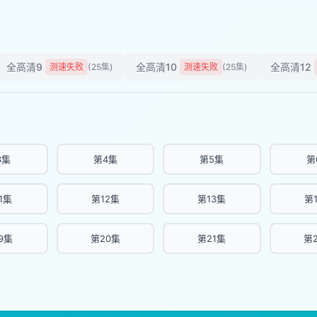
全高清9
全高清10
全高清12
测速失败
(25集)
测速失败
(25集)
3集
第4集
第5集
第
1集
第12集
第13集
第
9集
第20集
第21集
第