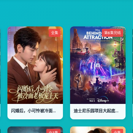
全集
第6集完结
闪婚后，小可怜被冷面老板宠上天
迪士尼乐园项目大起底第二季
全3集
全集