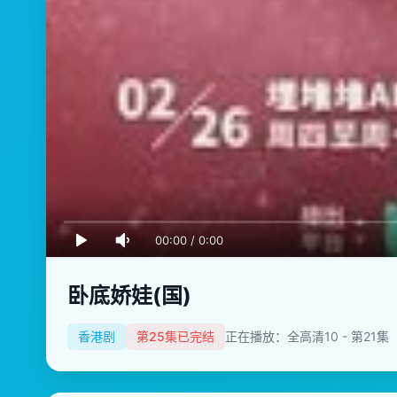
00:00
/
0:00
卧底娇娃(国)
香港剧
第25集已完结
正在播放：全高清10 - 第21集