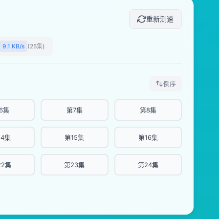
重新测速
9.1 KB/s
(25集)
倒序
6集
第7集
第8集
14集
第15集
第16集
22集
第23集
第24集