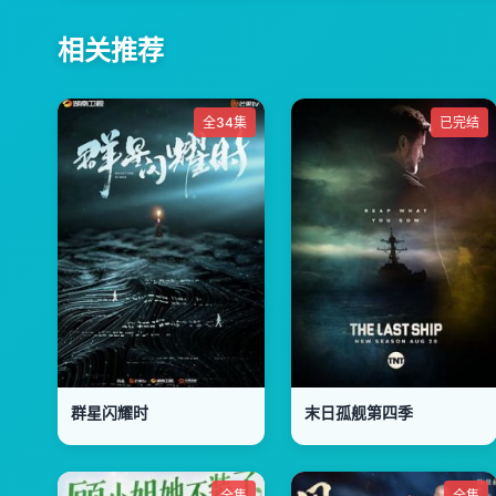
相关推荐
全34集
已完结
群星闪耀时
末日孤舰第四季
全集
全集