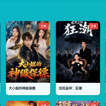
全集
全集
大小姐的神级保镖
龙凤呈祥：狂潮
全集
全集