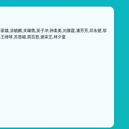
韦家雄,涂毓麟,关曜儁,吴子冲,钟柔美,刘展霆,潘芳芳,邓永健,邬
,王绮琴,苏恩磁,周百恩,谢采芝,林夕童