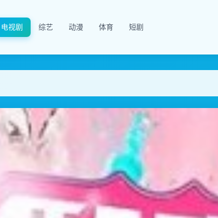
电视剧
综艺
动漫
体育
短剧