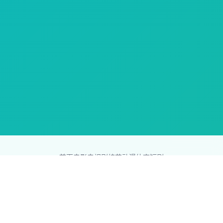
首页
电影
电视剧
综艺
动漫
体育
短剧
83影视网
Copyright © 2026
831587.com
版权所有
免责声明：本站所有内容均来自互联网，版权归原创者所有，如果
侵犯了你的权益，请通知我们，我们会及时删除侵权内容，谢谢合
作。
网站地图
|
排行榜
|
最新更新
|
Sitemap