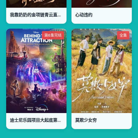
我靠奶奶的金项链青云直上了
心动违约
第6集完结
全集
迪士尼乐园项目大起底第二季
莫欺少女穷