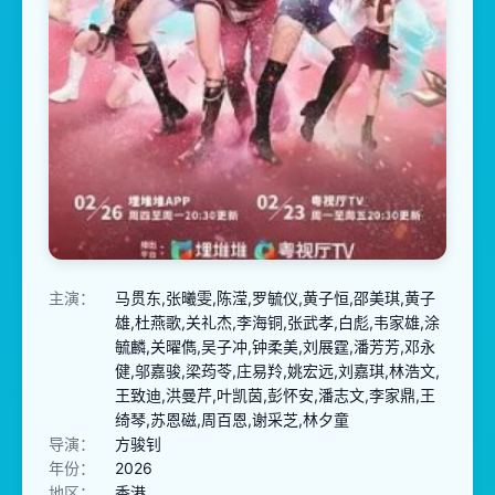
主演：
马贯东,张曦雯,陈滢,罗毓仪,黄子恒,邵美琪,黄子
雄,杜燕歌,关礼杰,李海铜,张武孝,白彪,韦家雄,涂
毓麟,关曜儁,吴子冲,钟柔美,刘展霆,潘芳芳,邓永
健,邬嘉骏,梁荺苓,庄易羚,姚宏远,刘嘉琪,林浩文,
王致迪,洪曼芹,叶凯茵,彭怀安,潘志文,李家鼎,王
绮琴,苏恩磁,周百恩,谢采芝,林夕童
导演：
方骏钊
年份：
2026
地区：
香港