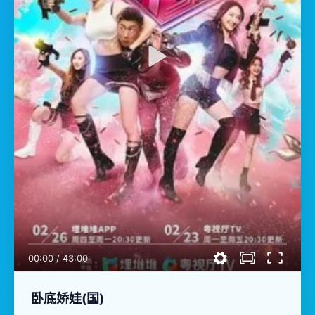
00:00
/
43:00
卧底娇娃(国)