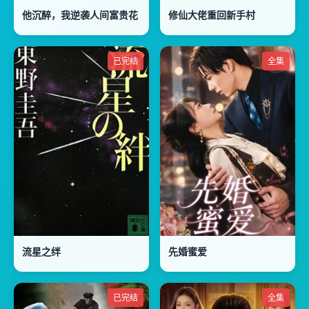
他沉醉，我逆袭人间富贵花
修仙大佬重回新手村
已完结
全集
流星之绊
先婚蜜爱
已完结
全集