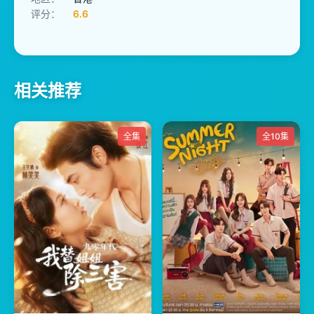
评分：
6.6
相关推荐
全集
全10集