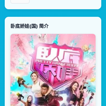
卧底娇娃(国) 简介