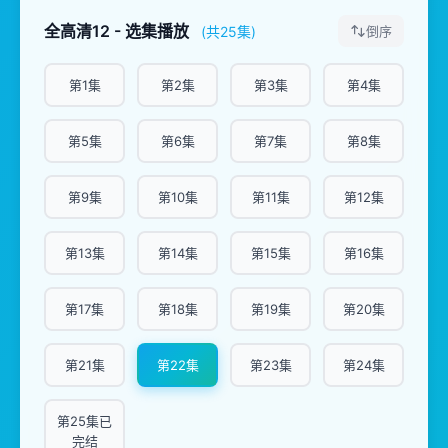
全高清12 - 选集播放
(共25集)
倒序
第1集
第2集
第3集
第4集
第5集
第6集
第7集
第8集
第9集
第10集
第11集
第12集
第13集
第14集
第15集
第16集
第17集
第18集
第19集
第20集
第21集
第22集
第23集
第24集
第25集已
完结