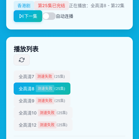
香港剧
第25集已完结
正在播放：全高清8 - 第22集
下一集
自动连播
播放列表
全高清7
测速失败
(25集)
全高清8
测速失败
(25集)
全高清9
测速失败
(25集)
全高清10
测速失败
(25集)
全高清12
测速失败
(25集)