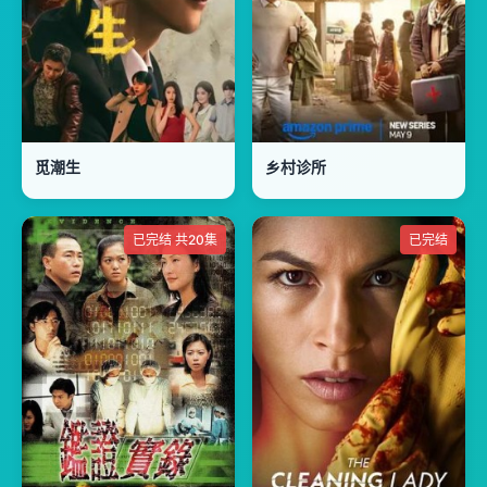
觅潮生
乡村诊所
已完结 共20集
已完结