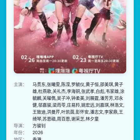
主演：
马贯东,张曦雯,陈滢,罗毓仪,黄子恒,邵美琪,黄子
雄,杜燕歌,关礼杰,李海铜,张武孝,白彪,韦家雄,涂
毓麟,关曜儁,吴子冲,钟柔美,刘展霆,潘芳芳,邓永
健,邬嘉骏,梁荺苓,庄易羚,姚宏远,刘嘉琪,林浩文,
王致迪,洪曼芹,叶凯茵,彭怀安,潘志文,李家鼎,王
绮琴,苏恩磁,周百恩,谢采芝,林夕童
导演：
方骏钊
年份：
2026
地区：
香港