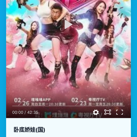
00:00
/
42:35
卧底娇娃(国)