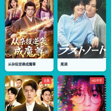
从杂役逆袭成魔尊
尾调
全集
HD中字