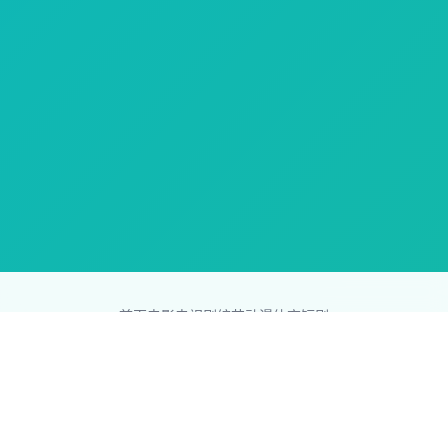
首页
电影
电视剧
综艺
动漫
体育
短剧
83影视网
Copyright © 2026
831587.com
版权所有
免责声明：本站所有内容均来自互联网，版权归原创者所有，如果
侵犯了你的权益，请通知我们，我们会及时删除侵权内容，谢谢合
作。
网站地图
|
排行榜
|
最新更新
|
Sitemap