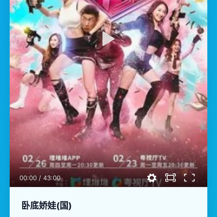
00:00
/
43:00
卧底娇娃(国)