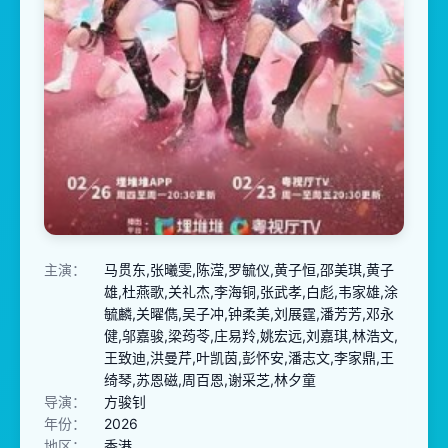
主演：
马贯东,张曦雯,陈滢,罗毓仪,黄子恒,邵美琪,黄子
雄,杜燕歌,关礼杰,李海铜,张武孝,白彪,韦家雄,涂
毓麟,关曜儁,吴子冲,钟柔美,刘展霆,潘芳芳,邓永
健,邬嘉骏,梁荺苓,庄易羚,姚宏远,刘嘉琪,林浩文,
王致迪,洪曼芹,叶凯茵,彭怀安,潘志文,李家鼎,王
绮琴,苏恩磁,周百恩,谢采芝,林夕童
导演：
方骏钊
年份：
2026
地区：
香港