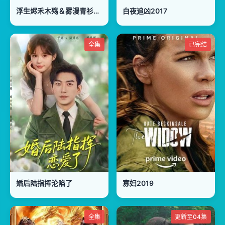
浮生烬禾木殇＆雾漫青衫沾白露
白夜追凶2017
全集
已完结
婚后陆指挥沦陷了
寡妇2019
全集
更新至04集