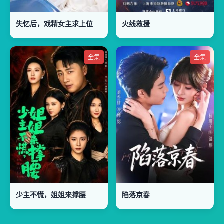
失忆后，戏精女主求上位
火线救援
全集
全集
少主不慌，姐姐来撑腰
陷落京春