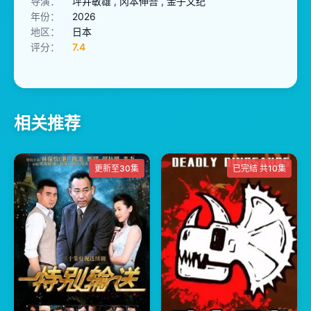
导演：
坪井敏雄 , 冈本伸吾 , 金子文纪
年份：
2026
地区：
日本
评分：
7.4
相关推荐
更新至30集
已完结 共10集