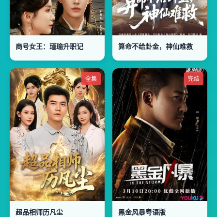
商号女王：瑾瑜升职记
算命不给卦金，神仙难救
全集
完结
超品相师历凡尘
黑金风暴粤语版