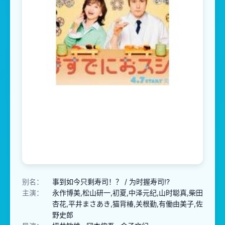
别名：
事到如今只剩寿司！？ / 为时握寿司!?
主演：
永作博美,松山研一,初夏,中泽元纪,山时聪真,柴田
杏花,平井まさあき,猫背椿,关根勤,有働由美子,佐
野史郎