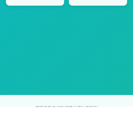
首页
电影
电视剧
综艺
动漫
体育
短剧
83影视网
Copyright © 2026
831587.com
版权所有
免责声明：本站所有内容均来自互联网，版权归原创者所有，如果
侵犯了你的权益，请通知我们，我们会及时删除侵权内容，谢谢合