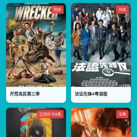
完结
完结
开荒岛民第三季
法证先锋4粤语版
已完结 共6集
全集