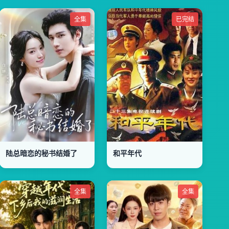
全集
已完结
陆总暗恋的秘书结婚了
和平年代
全集
全集