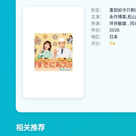
别名：
事到如今只剩寿
主演：
永作博美,松山
导演：
坪井敏雄 , 冈
年份：
2026
地区：
日本
评分：
7.4
相关推荐