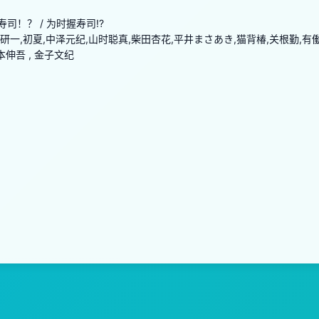
司！？ / 为时握寿司!?
研一,初夏,中泽元纪,山时聪真,柴田杏花,平井まさあき,猫背椿,关根勤,有
本伸吾 , 金子文纪