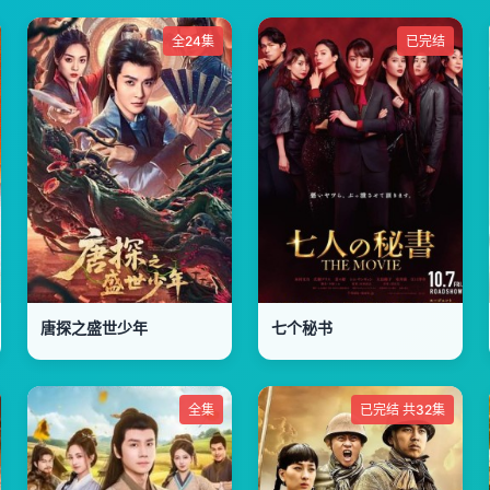
全24集
已完结
唐探之盛世少年
七个秘书
全集
已完结 共32集