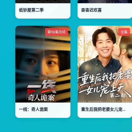
纸钞屋第二季
杳杳迟欢喜
第10集完结
全集
一线：奇人诡案
重生后我把老婆女儿宠上天第2部