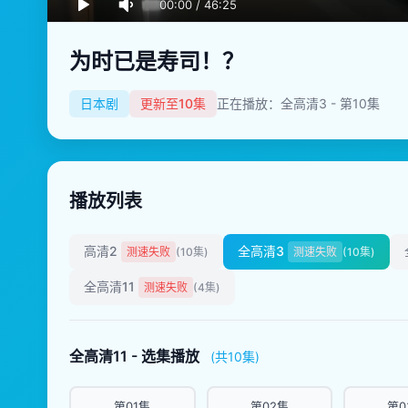
00:00
/
46:25
为时已是寿司！？
日本剧
更新至10集
正在播放：全高清3 - 第10集
播放列表
高清2
全高清3
测速失败
(10集)
测速失败
(10集)
全高清11
测速失败
(4集)
全高清11 - 选集播放
(共10集)
第01集
第02集
第0