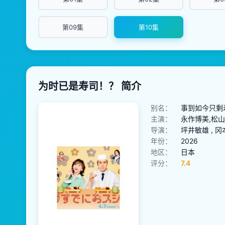
第09集
第10集
为时已是寿司！？ 简介
别名：
事到如今只剩寿
主演：
永作博美,松山
导演：
坪井敏雄 , 冈
年份：
2026
地区：
日本
评分：
7.4