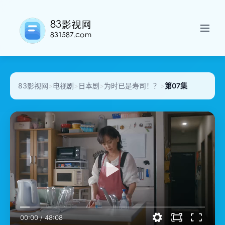
83影视网
>
电视剧
>
日本剧
>
为时已是寿司！？
>
第07集
00:00
/
48:08