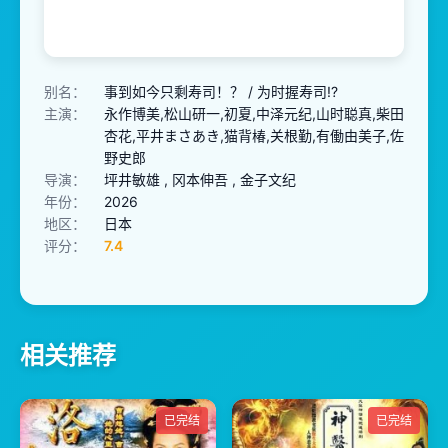
别名：
事到如今只剩寿司！？ / 为时握寿司!?
主演：
永作博美,松山研一,初夏,中泽元纪,山时聪真,柴田
杏花,平井まさあき,猫背椿,关根勤,有働由美子,佐
野史郎
导演：
坪井敏雄 , 冈本伸吾 , 金子文纪
年份：
2026
地区：
日本
评分：
7.4
相关推荐
已完结
已完结