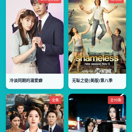
冷淡同期的溺爱癖
无耻之徒(美版)第八季
全集
全10集