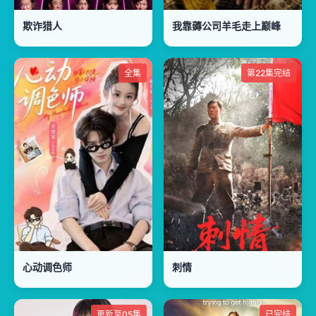
欺诈猎人
我靠薅公司羊毛走上巅峰
全集
第22集完结
心动调色师
刺情
更新至05集
已完结